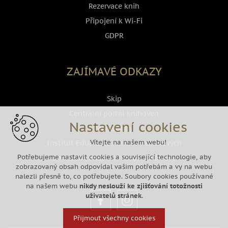
Rezervace knih
Připojení k Wi-Fi
GDPR
ZAJÍMAVÉ ODKAZY
Skip
Centrální portál knihoven
Nastavení cookies
Megaknihy
Vítejte na našem webu!
Institut Eduarda a Martina Petiškových
Potřebujeme nastavit cookies a související technologie, aby
Bookstart aneb s Knižkou do života
zobrazovaný obsah odpovídal vašim potřebám a vy na webu
nalezli přesně to, co potřebujete. Soubory cookies používané
na našem webu
nikdy neslouží ke zjišťování totožnosti
uživatelů stránek
.
Přijmout všechny cookies