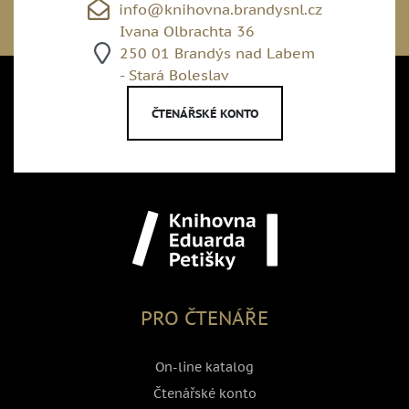
info@knihovna.brandysnl.cz
Ivana Olbrachta 36
250 01 Brandýs nad Labem
- Stará Boleslav
ČTENÁŘSKÉ KONTO
PRO ČTENÁŘE
On-line katalog
Čtenářské konto