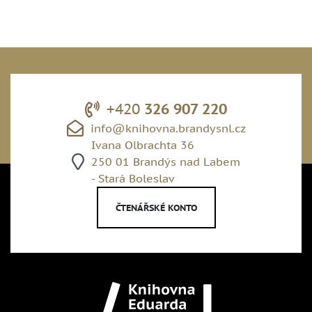
+420
326 907 220
info@knihovna.brandysnl.cz
Ivana Olbrachta 36
250 01 Brandýs nad Labem
- Stará Boleslav
ČTENÁŘSKÉ KONTO