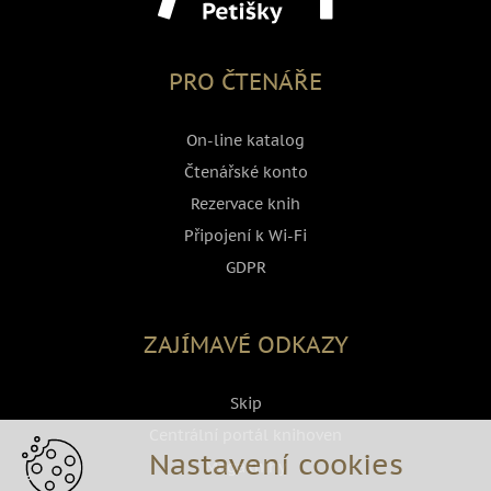
PRO ČTENÁŘE
On-line katalog
Čtenářské konto
Rezervace knih
Připojení k Wi-Fi
GDPR
ZAJÍMAVÉ ODKAZY
Skip
Centrální portál knihoven
Nastavení cookies
Megaknihy