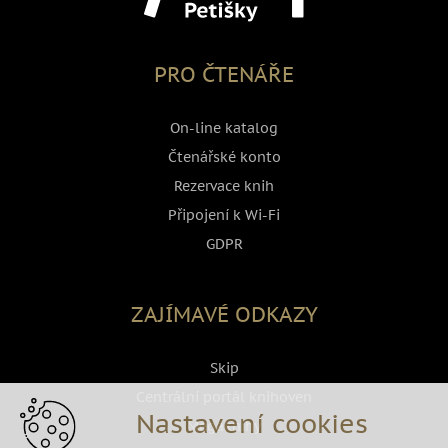
PRO ČTENÁŘE
On-line katalog
Čtenářské konto
Rezervace knih
Připojení k Wi-Fi
GDPR
ZAJÍMAVÉ ODKAZY
Skip
Centrální portál knihoven
Nastavení cookies
Megaknihy