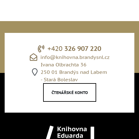
+420
326 907 220
info@knihovna.brandysnl.cz
Ivana Olbrachta 36
250 01 Brandýs nad Labem
- Stará Boleslav
ČTENÁŘSKÉ KONTO