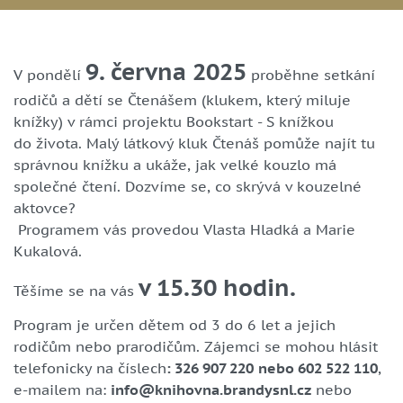
9. června 2025
V pondělí
proběhne setkání
rodičů a dětí se Čtenášem (klukem, který miluje
knížky) v rámci projektu Bookstart - S knížkou
do života. Malý látkový kluk Čtenáš pomůže najít tu
správnou knížku a ukáže, jak velké kouzlo má
společné čtení. Dozvíme se, co skrývá v kouzelné
aktovce?
Programem vás provedou Vlasta Hladká a Marie
Kukalová.
v 15.30 hodin.
Těšíme se na vás
Program je určen dětem od 3 do 6 let a jejich
rodičům nebo prarodičům. Zájemci se mohou hlásit
telefonicky na číslech
: 326 907 220
nebo 602 522 110
,
e-mailem na:
info
@k
nihovna.brandysnl.cz
nebo