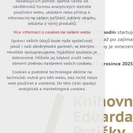
následujících potřeb: zpětná vazba od
návštěvníků formou analytických statistik
udržení kontextu stránek (session):
používání webu, ukládání nebo přístup k
případná přihlášení, volby jazyka,
OBSAZENO !!!
informacím na vašem zařízení, měření obsahu,
apod.
reklama a vývoj produktů.
Volitelná cookies
Ve čtvrtek
4
. PROSINCE 2025 v 18 hodin
startuj
Více informací o cookies na našem webu
analytická pro anonymizované
oblastí – od kultury přes historii až po zajím
vyhodnocení návštěvnosti
Správci vašich údajů bude naše společnost,
atmosféře. Kapacita naší studovny je omezená
jakož i naši důvěryhodní partneři, se kterými
marketingová cookies (Google)
neustále spolupracujeme. Vyjádření souhlasu je
na
info@knihovna.brandysnl.cz
.
Více informací o cookies na našem webu
dobrovolné. Můžete jej kdykoli zrušit nebo
Uzávěrka přihlášek je v
úterý
2. prosince 2025
obnovit změnou nastavení vašich cookies.
Cookies a podobné technologie dělíme na
Přijmout všechny cookies
technická: nutná pro běh webu, bez nichž nelze
web používat a volitelná. Do této části spadají
Odmítnout vše
analytická a marketingová cookies.