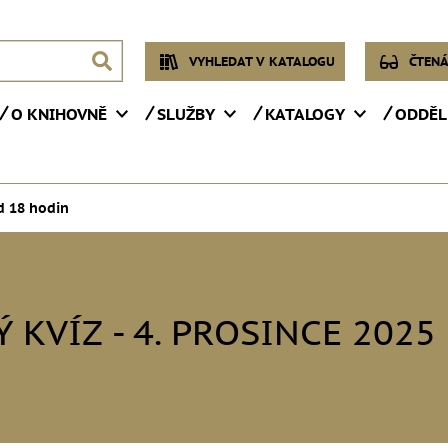
VYHLEDAT V KATALOGU
ČTENÁ
O KNIHOVNĚ
SLUŽBY
KATALOGY
ODDĚL
d 18 hodin
 KVÍZ - 4. PROSINCE 2025