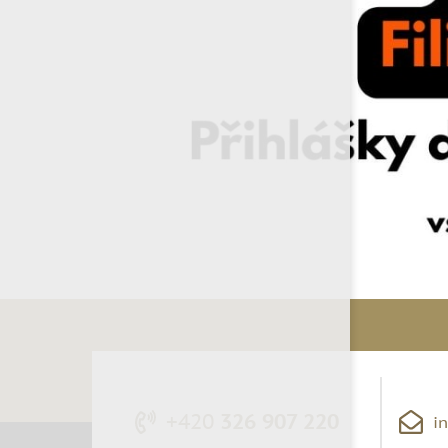
+420
326 907 220
i