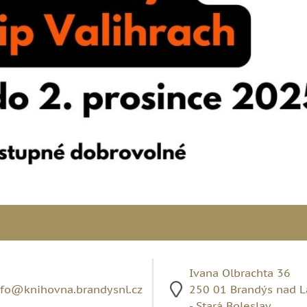
Ivana Olbrachta 36
nfo@knihovna.brandysnl.cz
250 01 Brandýs nad 
- Stará Boleslav