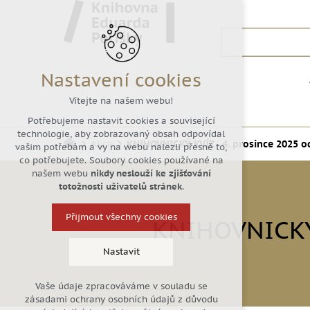
Nastavení cookies
Vítejte na našem webu!
Potřebujeme nastavit cookies a související
technologie, aby zobrazovaný obsah odpovídal
Akce
KNIHOVNICKÝ KVÍZ - 4. prosince 2025 o
vašim potřebám a vy na webu nalezli přesně to,
co potřebujete. Soubory cookies používané na
našem webu
nikdy neslouží ke zjišťování
totožnosti uživatelů stránek
.
Přijmout všechny cookies
KNIHOVNICKÝ
Nastavit
Vaše údaje zpracováváme v souladu se
Technická cookies
zásadami ochrany osobních údajů z důvodu
nutná pro provozování webu