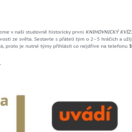
eme v naší studovně historicky první
KNIHOVNICKÝ KVÍZ.
avosti ze světa. Sestavte s přáteli tým o 2–5 hráčích a už
, proto je nutné týmy přihlásit co nejdříve na telefonu
3
.