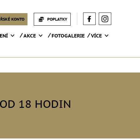
ŘSKÉ KONTO
POPLATKY
ENÍ
AKCE
FOTOGALERIE
VÍCE
 OD 18 HODIN