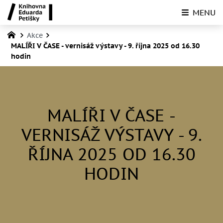
MENU
Akce
MALÍŘI V ČASE - vernisáž výstavy - 9. října 2025 od 16.30
hodin
MALÍŘI V ČASE -
VERNISÁŽ VÝSTAVY - 9.
ŘÍJNA 2025 OD 16.30
HODIN