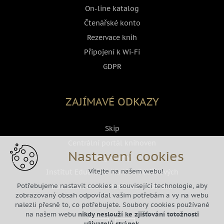
On-line katalog
Čtenářské konto
Rezervace knih
Připojení k Wi-Fi
GDPR
ZAJÍMAVÉ ODKAZY
Skip
Centrální portál knihoven
Nastavení cookies
Megaknihy
Vítejte na našem webu!
Institut Eduarda a Martina Petiškových
Potřebujeme nastavit cookies a související technologie, aby
Bookstart aneb s Knižkou do života
zobrazovaný obsah odpovídal vašim potřebám a vy na webu
nalezli přesně to, co potřebujete. Soubory cookies používané
na našem webu
nikdy neslouží ke zjišťování totožnosti
uživatelů stránek
.