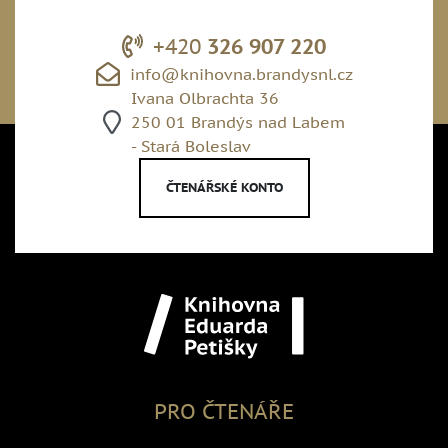
+420
326 907 220
info@knihovna.brandysnl.cz
Ivana Olbrachta 36
250 01 Brandýs nad Labem
- Stará Boleslav
ČTENÁŘSKÉ KONTO
PRO ČTENÁŘE