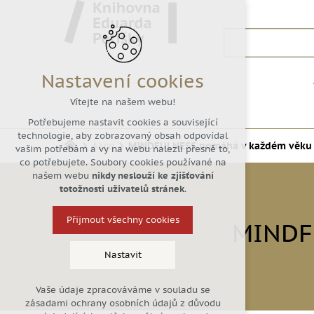
Nastavení cookies
Vítejte na našem webu!
Potřebujeme nastavit cookies a související
technologie, aby zobrazovaný obsah odpovídal
Akce
MINDFULNESS pomáhá v každém věku
vašim potřebám a vy na webu nalezli přesně to,
co potřebujete. Soubory cookies používané na
našem webu
nikdy neslouží ke zjišťování
totožnosti uživatelů stránek
.
Přijmout všechny cookies
MINDF
Nastavit
Vaše údaje zpracováváme v souladu se
Technická cookies
zásadami ochrany osobních údajů z důvodu
nutná pro provozování webu