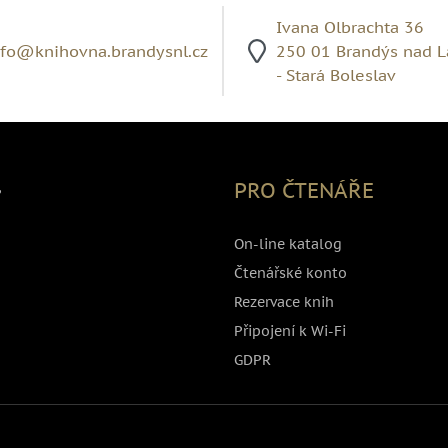
Ivana Olbrachta 36
nfo@knihovna.brandysnl.cz
250 01 Brandýs nad 
- Stará Boleslav
,
PRO ČTENÁŘE
On-line katalog
Čtenářské konto
Rezervace knih
Připojení k Wi-Fi
GDPR