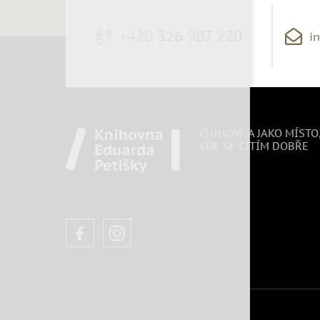
+420
326 907 220
i
KNIHOVNA JAKO MÍSTO
KDE SE CÍTÍM DOBŘE