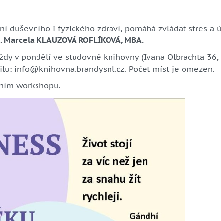
ní duševního i fyzického zdraví, pomáhá zvládat stres a ú
g. Marcela KLAUZOVÁ ROFLÍKOVÁ, MBA.
y v pondělí ve studovně knihovny (Ivana Olbrachta 36, B
ilu: info@knihovna.brandysnl.cz. Počet míst je omezen.
rvním workshopu.