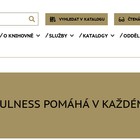
VYHLEDAT V KATALOGU
ČTENÁ
O KNIHOVNĚ
SLUŽBY
KATALOGY
ODDĚL
ULNESS POMÁHÁ V KAŽDÉ