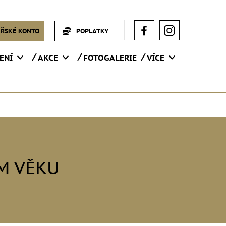
ŘSKÉ KONTO
POPLATKY
ENÍ
AKCE
FOTOGALERIE
VÍCE
M VĚKU