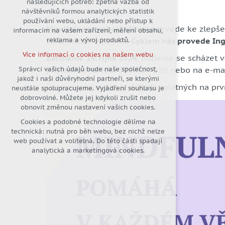
následujících potřeb: zpětná vazba od
návštěvníků formou analytických statistik
udržení kontextu stránek (session):
používání webu, ukládání nebo přístup k
případná přihlášení, volby jazyka,
Mindfulness neboli všímavost
vede ke zlepše
informacím na vašem zařízení, měření obsahu,
apod.
koncentraci a paměť.
Cyklem nás provede In
reklama a vývoj produktů.
Volitelná cookies
Více informací o cookies na našem webu
Začínáme 14. října 2024.
Budeme se scházet vžd
analytická pro anonymizované
vyhodnocení návštěvnosti
přijímáme na tel.: 326 907 220 nebo na e-ma
Správci vašich údajů bude naše společnost,
jakož i naši důvěryhodní partneři, se kterými
marketingová cookies (Google)
Cena celého cyklu je 400 Kč splatných na p
neustále spolupracujeme. Vyjádření souhlasu je
Více informací o cookies na našem webu
dobrovolné. Můžete jej kdykoli zrušit nebo
obnovit změnou nastavení vašich cookies.
Cookies a podobné technologie dělíme na
Přijmout všechny cookies
technická: nutná pro běh webu, bez nichž nelze
web používat a volitelná. Do této části spadají
Odmítnout vše
analytická a marketingová cookies.