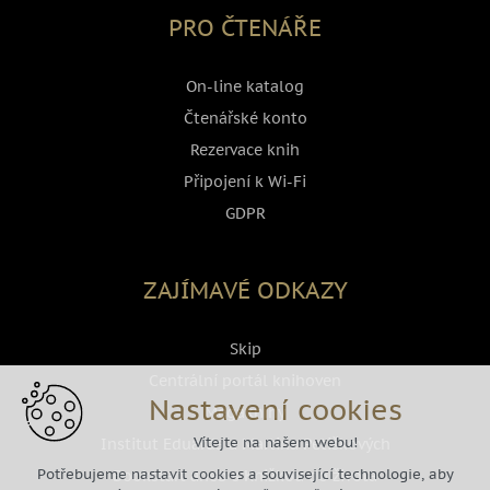
PRO ČTENÁŘE
On-line katalog
Čtenářské konto
Rezervace knih
Připojení k Wi-Fi
GDPR
ZAJÍMAVÉ ODKAZY
Skip
Centrální portál knihoven
Nastavení cookies
Megaknihy
Vítejte na našem webu!
Institut Eduarda a Martina Petiškových
Potřebujeme nastavit cookies a související technologie, aby
Bookstart aneb s Knižkou do života