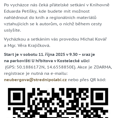
Po vycházce nás čeká přátelské setkání v Knihovně
Eduarda Petišky, kde budete mít možnost
nahlédnout do knih a regionálních materiálů
vztahujících se k autorům, o nichž během cesty
uslyšíte.
Vycházkou a setkáním vás provedou Michal Kovář
a Mgr. Věra Krajíčková.
Start je v sobotu 11. října 2025 v 9.30 – sraz je
na parkovišti U hřbitova v Kostelecké ulici
(GPS: 50.1886172N, 14.6558850E). Akce je ZDARMA,
registrace je nutná na e-mailu:
neubergova@strednipolabi.cz
nebo přes QR kód: