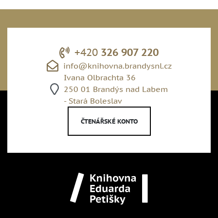
+420
326 907 220
info@knihovna.brandysnl.cz
Ivana Olbrachta 36
250 01 Brandýs nad Labem
- Stará Boleslav
ČTENÁŘSKÉ KONTO