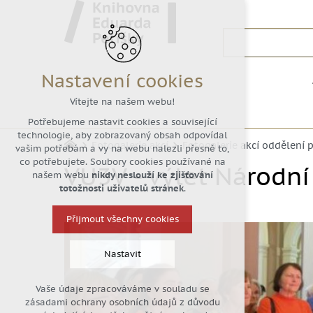
Nastavení cookies
Vítejte na našem webu!
Potřebujeme nastavit cookies a související
technologie, aby zobrazovaný obsah odpovídal
Fotogalerie akcí
Fotogalerie akcí oddělení 
vašim potřebám a vy na webu nalezli přesně to,
co potřebujete. Soubory cookies používané na
VU3V - výlet Národní
našem webu
nikdy neslouží ke zjišťování
totožnosti uživatelů stránek
.
Přijmout všechny cookies
Nastavit
Vaše údaje zpracováváme v souladu se
Technická cookies
zásadami ochrany osobních údajů z důvodu
nutná pro provozování webu