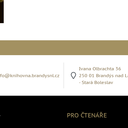
Ivana Olbrachta 36
nfo@knihovna.brandysnl.cz
250 01 Brandýs nad 
- Stará Boleslav
,
PRO ČTENÁŘE