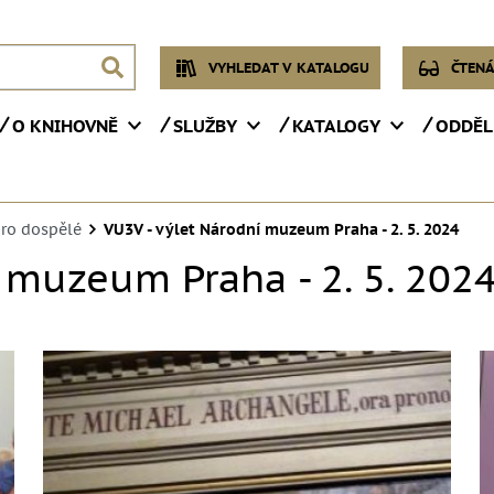
VYHLEDAT V KATALOGU
ČTENÁ
O KNIHOVNĚ
SLUŽBY
KATALOGY
ODDĚL
pro dospělé
VU3V - výlet Národní muzeum Praha - 2. 5. 2024
 muzeum Praha - 2. 5. 202