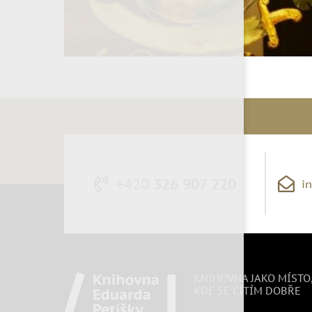
+420
326 907 220
i
KNIHOVNA JAKO MÍSTO
KDE SE CÍTÍM DOBŘE