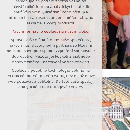
následujících potřeb: zpětná vazba od
návštěvníků formou analytických statistik
udržení kontextu stránek (session):
používání webu, ukládání nebo přístup k
případná přihlášení, volby jazyka,
informacím na vašem zařízení, měření obsahu,
apod.
reklama a vývoj produktů.
Volitelná cookies
Více informací o cookies na našem webu
analytická pro anonymizované
vyhodnocení návštěvnosti
Správci vašich údajů bude naše společnost,
jakož i naši důvěryhodní partneři, se kterými
marketingová cookies (Google)
neustále spolupracujeme. Vyjádření souhlasu je
Více informací o cookies na našem webu
dobrovolné. Můžete jej kdykoli zrušit nebo
obnovit změnou nastavení vašich cookies.
Cookies a podobné technologie dělíme na
Přijmout všechny cookies
technická: nutná pro běh webu, bez nichž nelze
web používat a volitelná. Do této části spadají
Odmítnout vše
analytická a marketingová cookies.