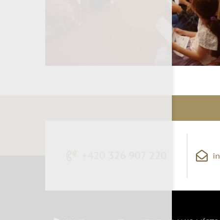
+420
326 907 220
i