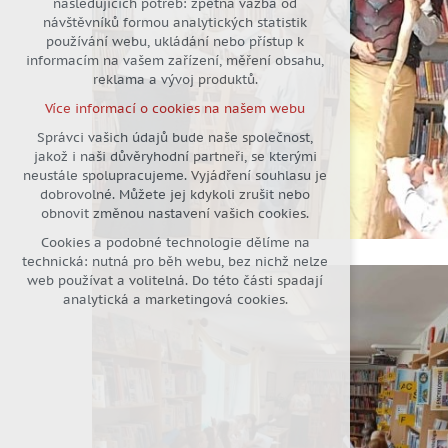
následujících potřeb: zpětná vazba od
návštěvníků formou analytických statistik
udržení kontextu stránek (session):
používání webu, ukládání nebo přístup k
případná přihlášení, volby jazyka,
informacím na vašem zařízení, měření obsahu,
apod.
reklama a vývoj produktů.
Volitelná cookies
Více informací o cookies na našem webu
analytická pro anonymizované
vyhodnocení návštěvnosti
Správci vašich údajů bude naše společnost,
jakož i naši důvěryhodní partneři, se kterými
marketingová cookies (Google)
neustále spolupracujeme. Vyjádření souhlasu je
Více informací o cookies na našem webu
dobrovolné. Můžete jej kdykoli zrušit nebo
obnovit změnou nastavení vašich cookies.
Cookies a podobné technologie dělíme na
Přijmout všechny cookies
technická: nutná pro běh webu, bez nichž nelze
web používat a volitelná. Do této části spadají
Odmítnout vše
analytická a marketingová cookies.