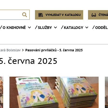
VYHLEDAT V KATALOGU
ČTENÁ
O KNIHOVNĚ
SLUŽBY
KATALOGY
ODDĚL
tará Boleslav
Pasování prvňáčků - 5. června 2025
5. června 2025