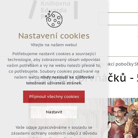
Nastavení cookies
Vítejte na našem webu!
Potřebujeme nastavit cookies a související
technologie, aby zobrazovaný obsah odpovídal
Fotogalerie akcí
Fotogalerie akcí pobočky S
vašim potřebám a vy na webu nalezli přesně to,
co potřebujete. Soubory cookies používané na
Pasování prvňáčků - 
našem webu
nikdy neslouží ke zjišťování
totožnosti uživatelů stránek
.
Přijmout všechny cookies
Nastavit
Vaše údaje zpracováváme v souladu se
Technická cookies
zásadami ochrany osobních údajů z důvodu
nutná pro provozování webu