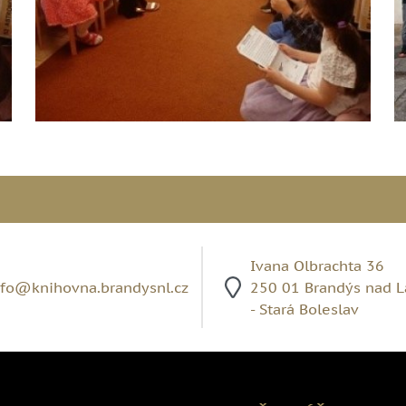
Ivana Olbrachta 36
nfo@knihovna.brandysnl.cz
250 01 Brandýs nad 
- Stará Boleslav