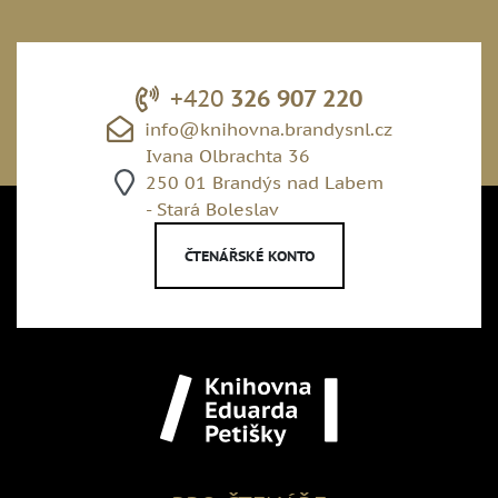
+420
326 907 220
info@knihovna.brandysnl.cz
Ivana Olbrachta 36
250 01 Brandýs nad Labem
- Stará Boleslav
ČTENÁŘSKÉ KONTO