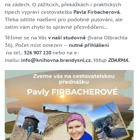
na zádech. O zážitcích, překážkách i praktických
tipech vypráví cestovatelka
Pavla Firbacherová
.
Třeba sdílíte nadšení pro podobné putování, ale
zatím vám chybí to správné přesvědčení…
Těšíme se na Vás
v naší studovně
(Ivana Olbrachta
36). Počet míst omezen –
nutné přihlášení
na tel.:
326 907 220
nebo na e-
mailu:
info@knihovna.brandysnl.cz
.
Vstup
ZDARMA.