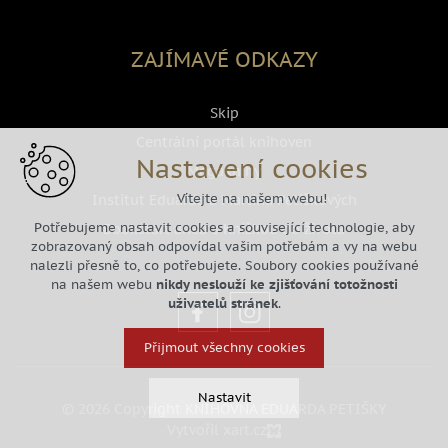
ZAJÍMAVÉ ODKAZY
Skip
Centrální portál knihoven
Nastavení cookies
Megaknihy
Vítejte na našem webu!
Institut Eduarda a Martina Petiškových
Potřebujeme nastavit cookies a související technologie, aby
Bookstart aneb s Knižkou do života
zobrazovaný obsah odpovídal vašim potřebám a vy na webu
nalezli přesně to, co potřebujete. Soubory cookies používané
na našem webu
nikdy neslouží ke zjišťování totožnosti
uživatelů stránek
.
Přijmout všechny cookies
Nastavit
© 2026 Copyright KNIHOVNA EDUARDA PETIŠKY
Vytvořil xart.cz