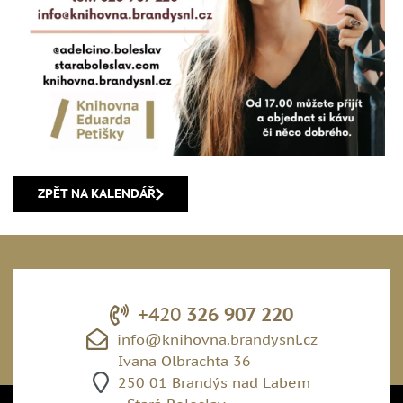
ZPĚT NA KALENDÁŘ
+420
326 907 220
info@knihovna.brandysnl.cz
Ivana Olbrachta 36
250 01 Brandýs nad Labem