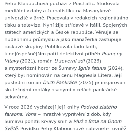
Petra Klabouchová pochází z Prachatic. Studovala
mediální vztahy a žurnalistiku na Masarykově
univerzitě v Brně. Pracovala v redakcích regionálního
tisku a televize. Nyní žije střídavě v Itálii, Spojených
státech amerických a České republice. Věnuje se
hudebnímu průmyslu a jako manažerka zastupuje
rockové skupiny. Publikovala řadu knih,
k nejúspěšnějším patří detektivní příběh
Prameny
Vltavy
(2021), román
U severní zdi
(2023)
a mysteriózní horor ze Šumavy
Ignis fatuus
(2024),
který byl nominován na cenu Magnesia Litera. Její
poslední román
Duch Pankráce
(2025) je inspirován
skutečnými motáky psanými v celách pankrácké
sekyrárny.
V roce 2026 vycházejí její knihy
Podvod zlatého
faraona
,
Vona
– mrazivé vyprávění z dob, kdy
Šumavu pohltil krvavý sníh a
Muž z Brna na Onom
Světě
. Povídku Petry Klabouchové naleznete rovněž