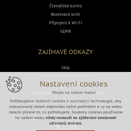
Čtenářské konto
Rezervace knih
Připojení k Wi-Fi
GDPR
ZAJÍMAVÉ ODKAZY
Skip
Centrální portál knihoven
Nastavení cookies
Megaknihy
Vítejte na našem webu!
Institut Eduarda a Martina Petiškových
Potřebujeme nastavit cookies a související technologie, aby
Bookstart aneb s Knižkou do života
zobrazovaný obsah odpovídal vašim potřebám a vy na webu
nalezli přesně to, co potřebujete. Soubory cookies používané
na našem webu
nikdy neslouží ke zjišťování totožnosti
uživatelů stránek
.