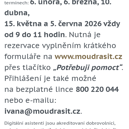
6. února, 6. března, 10.
termínech:
dubna,
15. května a 5. června 2026 vždy
od 9 do 11 hodin
. Nutná je
rezervace vyplněním krátkého
formuláře na
www.moudrasit.cz
přes tlačítko
„Potřebuji pomoct“
.
Přihlášení je také možné
na bezplatné lince
800 220 044
nebo e-mailu:
ivana@moudrasit.cz
.
Digitální asistenti jsou akreditovaní dobrovolníci,