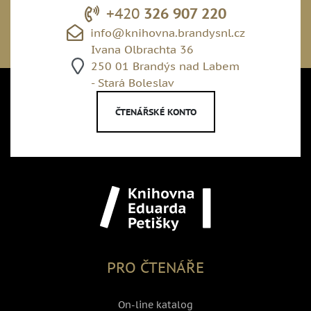
+420
326 907 220
info@knihovna.brandysnl.cz
Ivana Olbrachta 36
250 01 Brandýs nad Labem
- Stará Boleslav
ČTENÁŘSKÉ KONTO
PRO ČTENÁŘE
On-line katalog