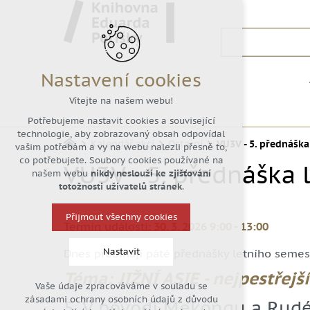
Nastavení cookies
Vítejte na našem webu!
Potřebujeme nastavit cookies a související
technologie, aby zobrazovaný obsah odpovídal
Kalendář akcí
Ostatní
VU3V - 5. přednášk
vašim potřebám a vy na webu nalezli přesně to,
co potřebujete. Soubory cookies používané na
VU3V - 5. přednáška
našem webu
nikdy neslouží ke zjišťování
totožnosti uživatelů stránek
.
Přijmout všechny cookies
Termín události:
30. 3. 2026 9:00
-
13:00
Nastavit
Dnes probíhají páté přednášky letního semest
Téma: JIŽNÍ ASIE - nejpestřejš
Vaše údaje zpracováváme v souladu se
Technická cookies
zásadami ochrany osobních údajů z důvodu
5. V povodí Mekongu a Rudé
nutná pro provozování webu