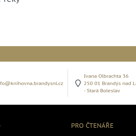
Ivana Olbrachta 36
nfo@knihovna.brandysnl.cz
250 01 Brandýs nad 
- Stará Boleslav
,
PRO ČTENÁŘE