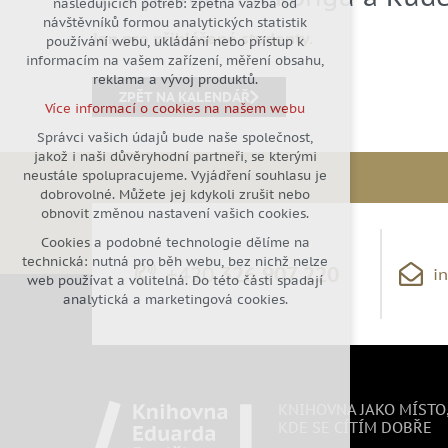
následujících potřeb: zpětná vazba od
návštěvníků formou analytických statistik
udržení kontextu stránek (session):
Jen pro přihlášené studenty.
používání webu, ukládání nebo přístup k
případná přihlášení, volby jazyka,
informacím na vašem zařízení, měření obsahu,
apod.
reklama a vývoj produktů.
Volitelná cookies
ZPĚT NA KALENDÁŘ
Více informací o cookies na našem webu
analytická pro anonymizované
vyhodnocení návštěvnosti
Správci vašich údajů bude naše společnost,
jakož i naši důvěryhodní partneři, se kterými
marketingová cookies (Google)
neustále spolupracujeme. Vyjádření souhlasu je
Více informací o cookies na našem webu
dobrovolné. Můžete jej kdykoli zrušit nebo
obnovit změnou nastavení vašich cookies.
Cookies a podobné technologie dělíme na
Přijmout všechny cookies
technická: nutná pro běh webu, bez nichž nelze
+420
326 907 220
i
web používat a volitelná. Do této části spadají
Odmítnout vše
analytická a marketingová cookies.
KNIHOVNA JAKO MÍSTO
KDE SE CÍTÍM DOBŘE