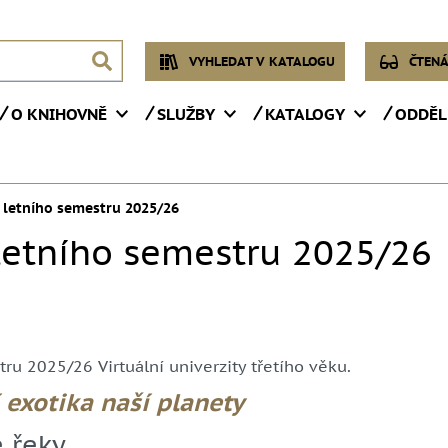
VYHLEDAT V KATALOGU
ČTENÁ
O KNIHOVNĚ
SLUŽBY
KATALOGY
ODDĚL
a letního semestru 2025/26
 letního semestru 2025/26
ru 2025/26 Virtuální univerzity třetího věku.
í exotika naší planety
 řeky