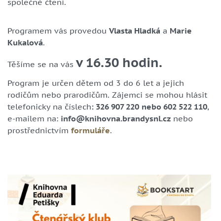
společné čtení.
Programem vás provedou
Vlasta Hladká
a
Marie
Kukalová
.
v 16.30 hodin.
Těšíme se na vás
Program je určen dětem od 3 do 6 let a jejich
rodičům nebo prarodičům. Zájemci se mohou hlásit
telefonicky na číslech
: 326 907 220
nebo 602 522 110
,
e-mailem na:
info
@k
nihovna.brandysnl.cz
nebo
prostřednictvím
formuláře
.