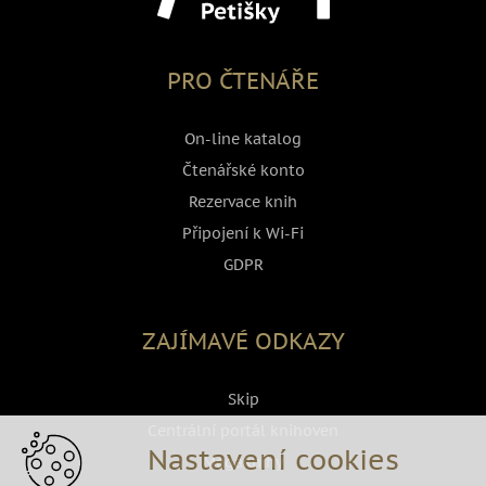
PRO ČTENÁŘE
On-line katalog
Čtenářské konto
Rezervace knih
Připojení k Wi-Fi
GDPR
ZAJÍMAVÉ ODKAZY
Skip
Centrální portál knihoven
Nastavení cookies
Megaknihy