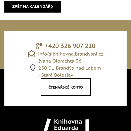
ZPĚT NA KALENDÁŘ
+420
326 907 220
info@knihovna.brandysnl.cz
Ivana Olbrachta 36
250 01 Brandýs nad Labem
- Stará Boleslav
ČTENÁŘSKÉ KONTO