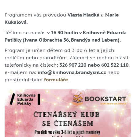
Programem vás provedou
Vlasta Hladká
a
Marie
Kukalová
.
Těšíme se na vás
v 16.30 hodin v Knihovně Eduarda
Petišky (Ivana Olbrachta 36, Brandýs nad Labem).
Program je určen dětem od 3 do 6 let a jejich
rodičům nebo prarodičům. Zájemci se mohou hlásit
telefonicky na číslech
: 326 907 220
nebo 602 522 110
,
e-mailem na:
info
@k
nihovna.brandysnl.cz
nebo
prostřednictvím
formuláře
.