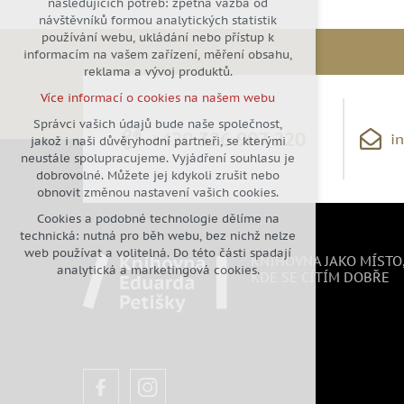
následujících potřeb: zpětná vazba od
návštěvníků formou analytických statistik
udržení kontextu stránek (session):
používání webu, ukládání nebo přístup k
případná přihlášení, volby jazyka,
informacím na vašem zařízení, měření obsahu,
apod.
reklama a vývoj produktů.
Volitelná cookies
Více informací o cookies na našem webu
analytická pro anonymizované
vyhodnocení návštěvnosti
Správci vašich údajů bude naše společnost,
+420
326 907 220
i
jakož i naši důvěryhodní partneři, se kterými
marketingová cookies (Google)
neustále spolupracujeme. Vyjádření souhlasu je
Více informací o cookies na našem webu
dobrovolné. Můžete jej kdykoli zrušit nebo
obnovit změnou nastavení vašich cookies.
Cookies a podobné technologie dělíme na
Přijmout všechny cookies
technická: nutná pro běh webu, bez nichž nelze
web používat a volitelná. Do této části spadají
KNIHOVNA JAKO MÍSTO
Odmítnout vše
analytická a marketingová cookies.
KDE SE CÍTÍM DOBŘE