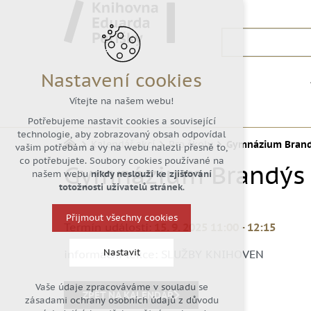
Nastavení cookies
Vítejte na našem webu!
Potřebujeme nastavit cookies a související
technologie, aby zobrazovaný obsah odpovídal
Kalendář akcí
Pro školy
Gymnázium Brandý
vašim potřebám a vy na webu nalezli přesně to,
co potřebujete. Soubory cookies používané na
Gymnázium Brandýs n
našem webu
nikdy neslouží ke zjišťování
totožnosti uživatelů stránek
.
Přijmout všechny cookies
Termín události:
15. 9. 2025 11:00
-
12:15
Nastavit
informační lekce: SLUŽBY KNIHOVEN
Vaše údaje zpracováváme v souladu se
Technická cookies
ZPĚT NA KALENDÁŘ
zásadami ochrany osobních údajů z důvodu
nutná pro provozování webu