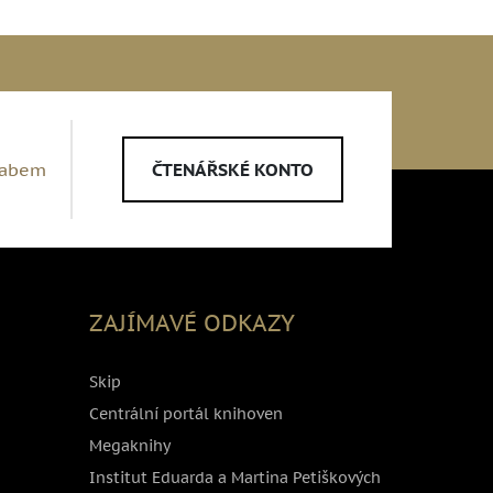
Labem
ČTENÁŘSKÉ KONTO
ZAJÍMAVÉ ODKAZY
Skip
Centrální portál knihoven
Megaknihy
Institut Eduarda a Martina Petiškových