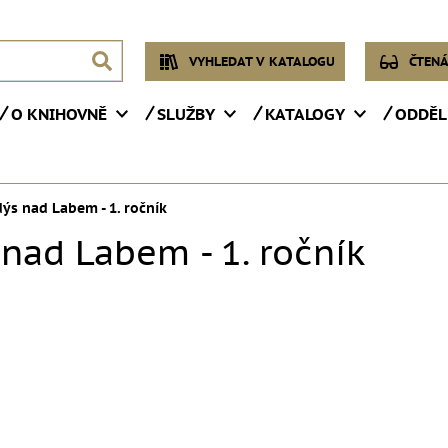
VYHLEDAT V KATALOGU
ČTENÁ
O KNIHOVNĚ
SLUŽBY
KATALOGY
ODDĚL
s nad Labem - 1. ročník
ad Labem - 1. ročník