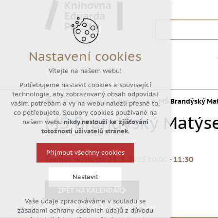
Nastavení cookies
Vítejte na našem webu!
Potřebujeme nastavit cookies a související
technologie, aby zobrazovaný obsah odpovídal
Kalendář akcí
Pro školy
MŠ Brandýský Mat
vašim potřebám a vy na webu nalezli přesně to,
co potřebujete. Soubory cookies používané na
MŠ Brandýský Matýse
našem webu
nikdy neslouží ke zjišťování
totožnosti uživatelů stránek
.
Přijmout všechny cookies
Termín události:
25. 3. 2025 10:00
-
11:30
Nastavit
ZPĚT NA KALENDÁŘ
Vaše údaje zpracováváme v souladu se
Technická cookies
zásadami ochrany osobních údajů z důvodu
nutná pro provozování webu