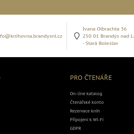
Ivana Olbrachta 36
nfo@knihovna.brandysnl.cz
250 01 Brandýs nad 
- Stará Boleslav
,
PRO ČTENÁŘE
On-line katalog
Čtenářské konto
Rezervace knih
Připojení k Wi-Fi
GDPR