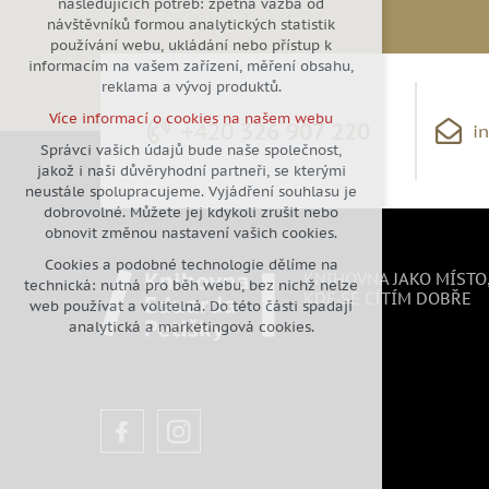
následujících potřeb: zpětná vazba od
návštěvníků formou analytických statistik
udržení kontextu stránek (session):
používání webu, ukládání nebo přístup k
případná přihlášení, volby jazyka,
informacím na vašem zařízení, měření obsahu,
apod.
reklama a vývoj produktů.
Volitelná cookies
Více informací o cookies na našem webu
analytická pro anonymizované
+420
326 907 220
i
vyhodnocení návštěvnosti
Správci vašich údajů bude naše společnost,
jakož i naši důvěryhodní partneři, se kterými
marketingová cookies (Google)
neustále spolupracujeme. Vyjádření souhlasu je
Více informací o cookies na našem webu
dobrovolné. Můžete jej kdykoli zrušit nebo
obnovit změnou nastavení vašich cookies.
Cookies a podobné technologie dělíme na
Přijmout všechny cookies
KNIHOVNA JAKO MÍSTO
technická: nutná pro běh webu, bez nichž nelze
KDE SE CÍTÍM DOBŘE
web používat a volitelná. Do této části spadají
Odmítnout vše
analytická a marketingová cookies.