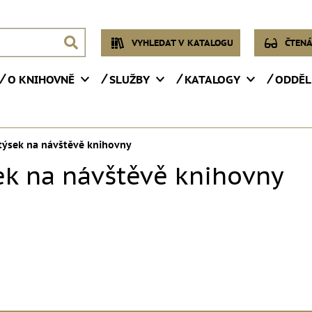
VYHLEDAT V KATALOGU
ČTENÁ
O KNIHOVNĚ
SLUŽBY
KATALOGY
ODDĚL
ýsek na návštěvě knihovny
k na návštěvě knihovny