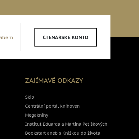
Labem
ČTENÁŘSKÉ KONTO
ZAJÍMAVÉ ODKAZY
Skip
Centrální portál knihoven
Megaknihy
Institut Eduarda a Martina Petiškových
Bookstart aneb s Knižkou do života