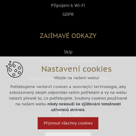
Připojení k Wi-Fi
GDPR
ZAJÍMAVÉ ODKAZY
Skip
Centrální portál knihoven
Nastavení cookies
Megaknihy
Vítejte na našem webu!
Institut Eduarda a Martina Petiškových
Potřebujeme nastavit cookies a související technologie, aby
Bookstart aneb s Knižkou do života
zobrazovaný obsah odpovídal vašim potřebám a vy na webu
nalezli přesně to, co potřebujete. Soubory cookies používané
na našem webu
nikdy neslouží ke zjišťování totožnosti
uživatelů stránek
.
Přijmout všechny cookies