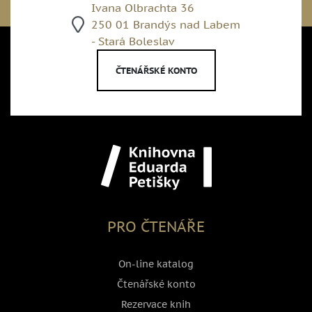
Ivana Olbrachta 36
250 01 Brandýs nad Labem
- Stará Boleslav
ČTENÁŘSKÉ KONTO
PRO ČTENÁŘE
On-line katalog
Čtenářské konto
Rezervace knih