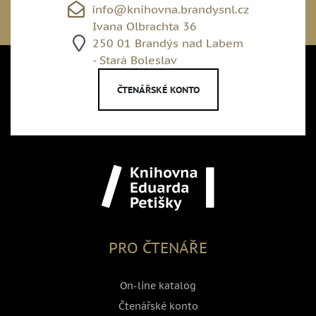
info@knihovna.brandysnl.cz
Ivana Olbrachta 36
250 01 Brandýs nad Labem
- Stará Boleslav
ČTENÁŘSKÉ KONTO
PRO ČTENÁŘE
On-line katalog
Čtenářské konto