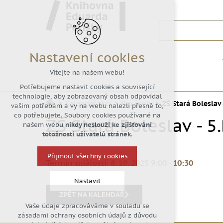
Nastavení cookies
Vítejte na našem webu!
Potřebujeme nastavit cookies a související
technologie, aby zobrazovaný obsah odpovídal
Kalendář akcí
Pro školy
ZŠ Stará Boleslav 
vašim potřebám a vy na webu nalezli přesně to,
co potřebujete. Soubory cookies používané na
ZŠ Stará Boleslav - 5
našem webu
nikdy neslouží ke zjišťování
totožnosti uživatelů stránek
.
Přijmout všechny cookies
Termín události:
8. 10. 2025 9:00
-
10:30
Nastavit
ZPĚT NA KALENDÁŘ
Vaše údaje zpracováváme v souladu se
Technická cookies
zásadami ochrany osobních údajů z důvodu
nutná pro provozování webu