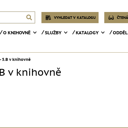
VYHLEDAT V KATALOGU
ČTENÁ
O KNIHOVNĚ
SLUŽBY
KATALOGY
ODDĚL
- 5.B v knihovně
.B v knihovně