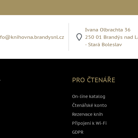
Ivana Olbrachta 36
nfo@knihovna.brandysnl.cz
250 01 Brandýs nad 
- Stará Boleslav
,
PRO ČTENÁŘE
On-line katalog
Čtenářské konto
Rezervace knih
Připojení k Wi-Fi
GDPR