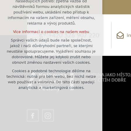
následujících potřeb: zpětná vazba od
návštěvníků formou analytických statistik
udržení kontextu stránek (session):
používání webu, ukládání nebo přístup k
případná přihlášení, volby jazyka,
informacím na vašem zařízení, měření obsahu,
apod.
reklama a vývoj produktů.
Volitelná cookies
Více informací o cookies na našem webu
analytická pro anonymizované
+420
326 907 220
i
vyhodnocení návštěvnosti
Správci vašich údajů bude naše společnost,
jakož i naši důvěryhodní partneři, se kterými
marketingová cookies (Google)
neustále spolupracujeme. Vyjádření souhlasu je
Více informací o cookies na našem webu
dobrovolné. Můžete jej kdykoli zrušit nebo
obnovit změnou nastavení vašich cookies.
Cookies a podobné technologie dělíme na
Přijmout všechny cookies
KNIHOVNA JAKO MÍSTO
technická: nutná pro běh webu, bez nichž nelze
KDE SE CÍTÍM DOBŘE
web používat a volitelná. Do této části spadají
Odmítnout vše
analytická a marketingová cookies.