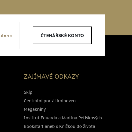
Labem
ČTENÁŘSKÉ KONTO
ZAJÍMAVÉ ODKAZY
Skip
Centrální portál knihoven
Megaknihy
Institut Eduarda a Martina Petiškových
Bookstart aneb s Knižkou do života