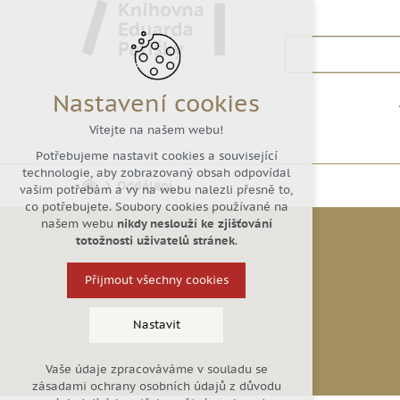
Nastavení cookies
Vítejte na našem webu!
Potřebujeme nastavit cookies a související
technologie, aby zobrazovaný obsah odpovídal
Oddělení
vašim potřebám a vy na webu nalezli přesně to,
co potřebujete. Soubory cookies používané na
našem webu
nikdy neslouží ke zjišťování
totožnosti uživatelů stránek
.
Přijmout všechny cookies
Nastavit
Vaše údaje zpracováváme v souladu se
Technická cookies
zásadami ochrany osobních údajů z důvodu
nutná pro provozování webu