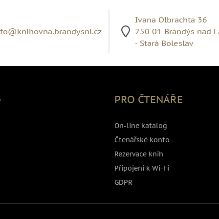
Ivana Olbrachta 36
nfo@knihovna.brandysnl.cz
250 01 Brandýs nad 
- Stará Boleslav
,
PRO ČTENÁŘE
On-line katalog
Čtenářské konto
Rezervace knih
Připojení k Wi-Fi
GDPR