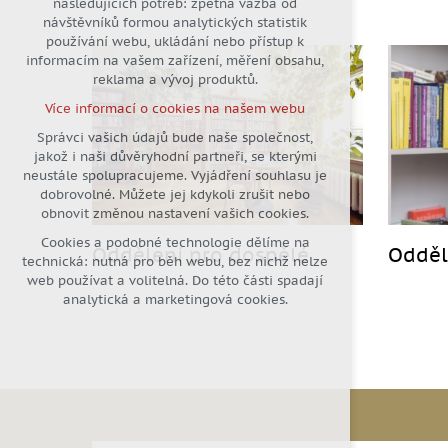
následujících potřeb: zpětná vazba od
návštěvníků formou analytických statistik
udržení kontextu stránek (session):
používání webu, ukládání nebo přístup k
případná přihlášení, volby jazyka,
informacím na vašem zařízení, měření obsahu,
apod.
reklama a vývoj produktů.
Volitelná cookies
Více informací o cookies na našem webu
analytická pro anonymizované
vyhodnocení návštěvnosti
Správci vašich údajů bude naše společnost,
jakož i naši důvěryhodní partneři, se kterými
marketingová cookies (Google)
neustále spolupracujeme. Vyjádření souhlasu je
Více informací o cookies na našem webu
dobrovolné. Můžete jej kdykoli zrušit nebo
obnovit změnou nastavení vašich cookies.
Cookies a podobné technologie dělíme na
Přijmout všechny cookies
Oddělení pro dospělé
Odděl
technická: nutná pro běh webu, bez nichž nelze
web používat a volitelná. Do této části spadají
Odmítnout vše
analytická a marketingová cookies.