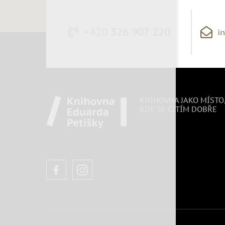
+420
326 907 220
i
KNIHOVNA JAKO MÍSTO
KDE SE CÍTÍM DOBŘE