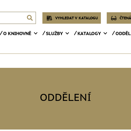
VYHLEDAT V KATALOGU
ČTENÁ
O KNIHOVNĚ
SLUŽBY
KATALOGY
ODDĚL
ODDĚLENÍ