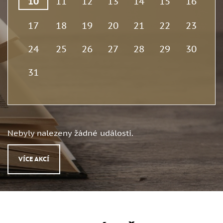
10
11
12
13
14
15
16
17
18
19
20
21
22
23
24
25
26
27
28
29
30
31
Nebyly nalezeny žádné události.
VÍCE AKCÍ