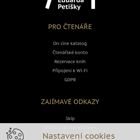
PRO ČTENÁŘE
On-line katalog
Čtenářské konto
Rezervace knih
Připojení k Wi-Fi
GDPR
ZAJÍMAVÉ ODKAZY
Skip
Centrální portál knihoven
Nastavení cookies
Megaknihy