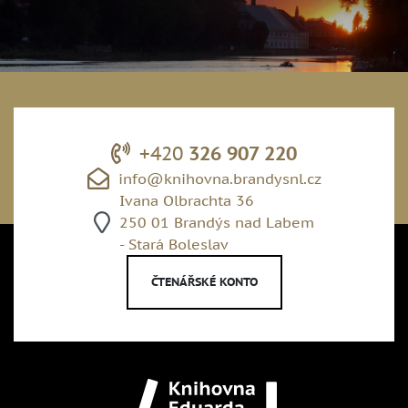
+420
326 907 220
info@knihovna.brandysnl.cz
Ivana Olbrachta 36
250 01 Brandýs nad Labem
- Stará Boleslav
ČTENÁŘSKÉ KONTO