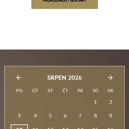
PROHLÉDNOUT NOVINKY
SRPEN 2026
PO
ÚT
ST
ČT
PÁ
SO
NE
1
2
3
4
5
6
7
8
9