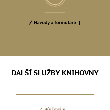
Návody a formuláře
DALŠÍ SLUŽBY KNIHOVNY
Půjčování