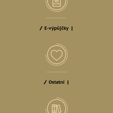
E-výpůjčky
Ostatní